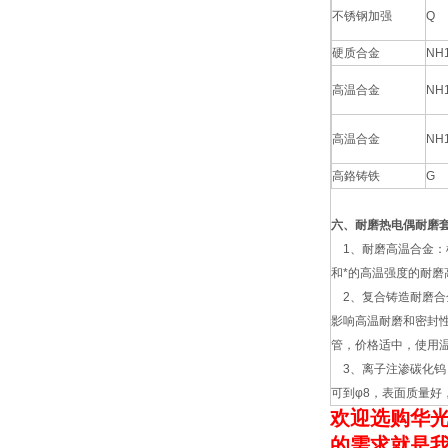
不锈钢加强
Q
硬质合金
NH
高温合金
NH
高温合金
NH
高鉻铸铁
G
六、耐磨热电偶耐磨
1、耐磨高温合金：
和*的高温强度的耐磨
2、复合铸造耐磨合
影响高温耐磨和密封
管，价格适中，使用温度
3、离子注渗碳化钨：
可到φ8，表面质量好
欢迎选购华光
的需求就是我