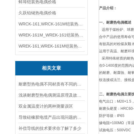
蚌埠铠装热电偶价格
产品介绍：
久跃铂铑热电偶价格
一、耐磨热电偶概述
WRCK-161,WRCK-161M铠装热电偶价格
适用于煤粉炉、球磨
WREK-161M_WREK-161铠装热电偶厂家
合中产品的使用寿命
有较高的对粉煤灰颗 
WREK-161,WREK-161M铠装热电偶价格
运用于高温、耐磨环
采用特殊材质的耐热
在0-1400度的范
相关文章
的耐磨、耐腐蚀、耐
纹连接或法兰、接线
耐磨型热电偶不同材质有不同的特性
二、耐磨热电偶主要
浅谈耐磨型热电偶测温原理及故障分析
电气出口：M20×1.5，
双金属温度计的两种测量误区
耐磨头硬度：HRC60-
防护等级：IP65
导致硅橡胶电缆产品出现问题的原因都有哪些
缘电阻>100MΩ（常
补偿导线的技术要求你了解了多少
试验电压：500VDC