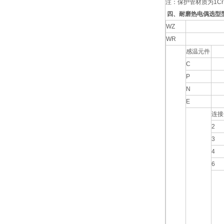
注：保护管材质为1Cr
四、耐磨热电偶选型
WZ
WR
感温元件
C
P
N
E
连接
2
3
4
6